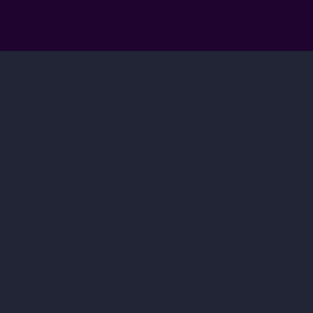
BUKU MIMPI
Anti-Blokir