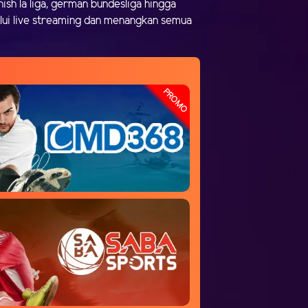
ish la liga, german bundesliga hingga
lui live streaming dan menangkan semua
PROMO