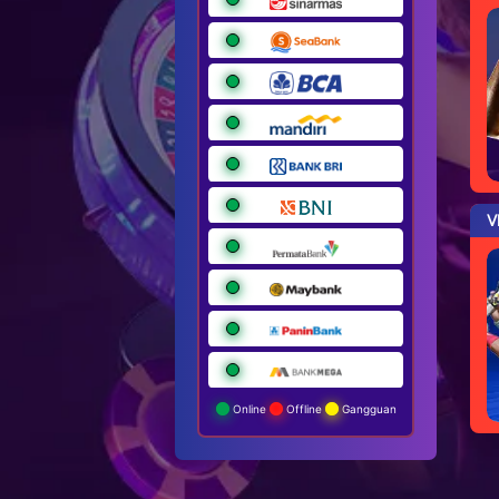
V
Online
Offline
Gangguan