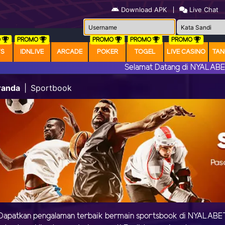
Download APK
Live Chat
O
PROMO
PROMO
PROMO
PROMO
TS
IDNLIVE
ARCADE
POKER
TOGEL
LIVE CASINO
TA
Selamat Datang di NYALABET Website Ter
randa
Sportbook
Dapatkan pengalaman terbaik bermain sportsbook di NYALABET! 